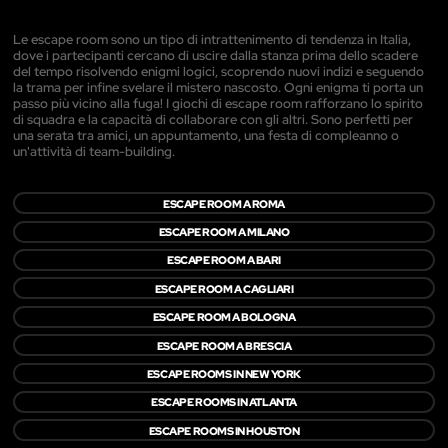
Le escape room sono un tipo di intrattenimento di tendenza in Italia,
dove i partecipanti cercano di uscire dalla stanza prima dello scadere
del tempo risolvendo enigmi logici, scoprendo nuovi indizi e seguendo
la trama per infine svelare il mistero nascosto. Ogni enigma ti porta un
passo più vicino alla fuga! I giochi di escape room rafforzano lo spirito
di squadra e la capacità di collaborare con gli altri. Sono perfetti per
una serata tra amici, un appuntamento, una festa di compleanno o
un'attività di team-building.
ESCAPE ROOM A ROMA
ESCAPE ROOM A MILANO
ESCAPE ROOM A BARI
ESCAPE ROOM A CAGLIARI
ESCAPE ROOM A BOLOGNA
ESCAPE ROOM A BRESCIA
ESCAPE ROOMS IN NEW YORK
ESCAPE ROOMS IN ATLANTA
ESCAPE ROOMS IN HOUSTON