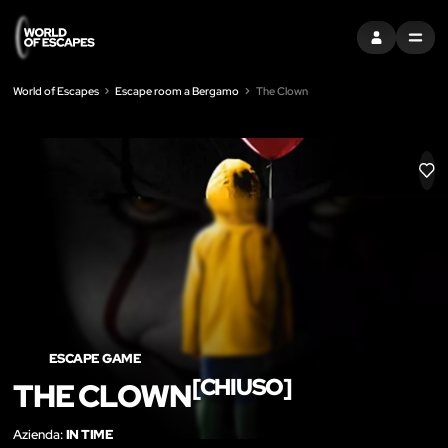
ACCEDI
MENU
World of Escapes
Escape room a Bergamo
The Clown
LIK
ESCAPE GAME
[CHIUSO]
THE CLOWN
Azienda:
IN TIME