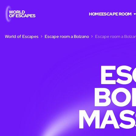
HOME
ESCAPE ROOM
World of Escapes
Escape room a Bolzano
Escape room a Bolzan
ES
BO
MAS