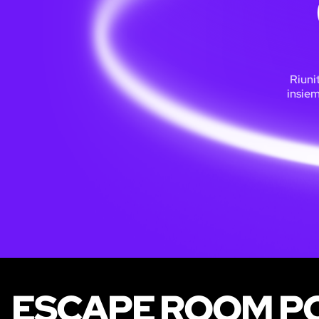
Riuni
insiem
ESCAPE ROOM PO