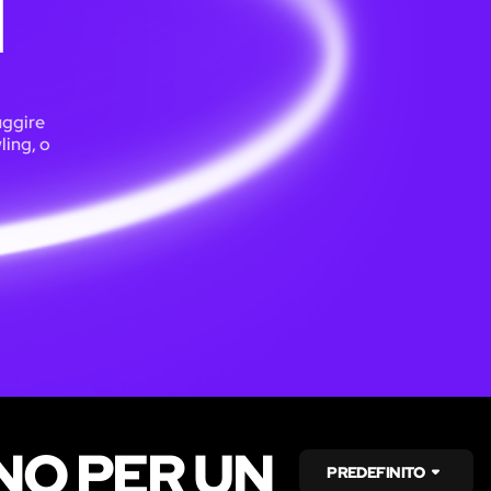
I
uggire
ling, o
NO PER UN
PREDEFINITO