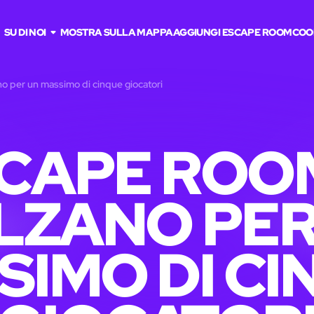
SU DI NOI
MOSTRA SULLA MAPPA
AGGIUNGI ESCAPE ROOM
COO
o per un massimo di cinque giocatori
CAPE ROO
LZANO PER
SIMO DI CI