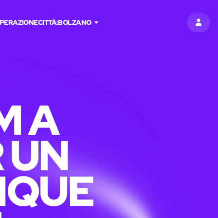
PERAZIONE
CITTÀ:
BOLZANO
ACCED
M A
 UN
NQUE