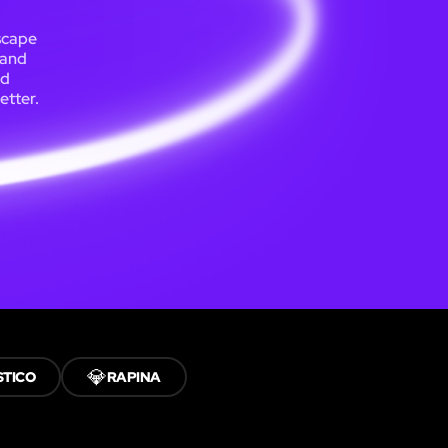
escape
 and
nd
etter.
💎
STICO
RAPINA