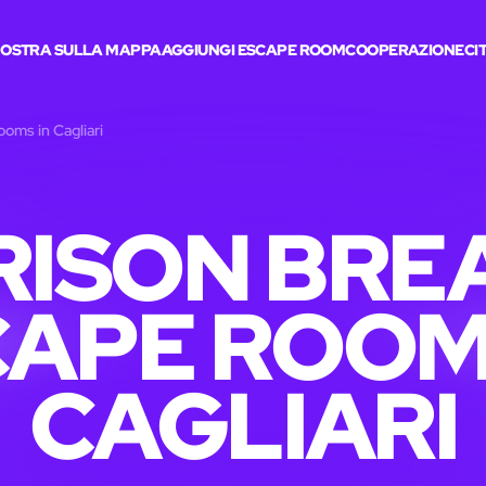
OSTRA SULLA MAPPA
AGGIUNGI ESCAPE ROOM
COOPERAZIONE
CI
ooms in Cagliari
RISON BRE
APE ROOM
CAGLIARI