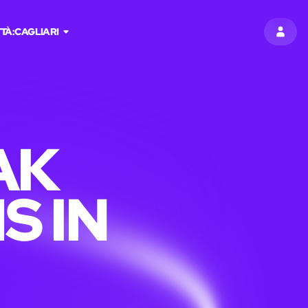
TTÀ:
CAGLIARI
ACCED
AK
S IN