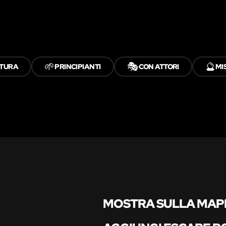
🌱
🎭
🔮
TURA
PRINCIPIANTI
CON ATTORI
MI
MOSTRA SULLA MAP