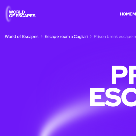
HOME
M
World of Escapes
Escape room a Cagliari
Prison break escape r
P
ESC