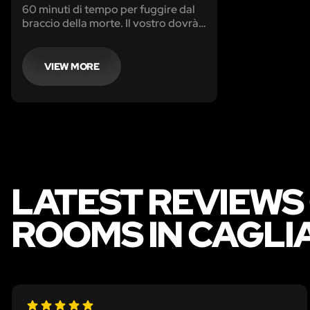
60 minuti di tempo per fuggire dal
braccio della morte. Il vostro dovrà
essere un piano ingegnoso ma
soprattutto, privo di intoppi.
Scappa dalla “Roccia”…o muori
VIEW MORE
tentandoci!!! La prigione di Escape
Room Cagliari vi aspetta
LATEST REVIEWS
ROOMS IN CAGLI