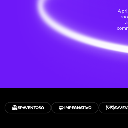
A pri
roo
a
commu
👻
🧩
🗺️
SPAVENTOSO
IMPEGNATIVO
AVVEN