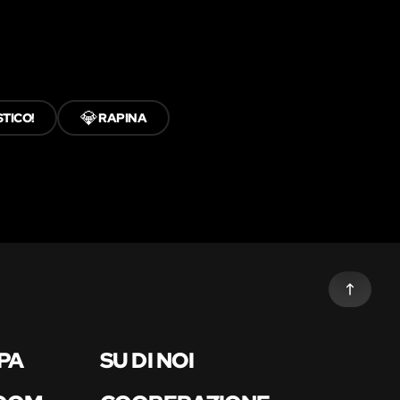
💎
STICO!
RAPINA
PA
SU DI NOI