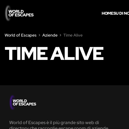
HOME
SU DI NO
World of Escapes
Aziende
Time Alive
TIME ALIVE
World of Escapes è il più grande sito web di
directory che raccoglie escape room di aziende