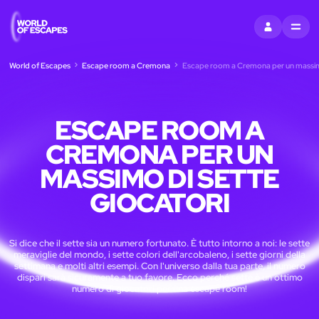
ACCEDI
MENU
World of Escapes
Escape room a Cremona
Escape room a Cremona per un massimo
ESCAPE ROOM A
CREMONA PER UN
MASSIMO DI SETTE
GIOCATORI
Si dice che il sette sia un numero fortunato. È tutto intorno a noi: le sette
meraviglie del mondo, i sette colori dell'arcobaleno, i sette giorni della
settimana e molti altri esempi. Con l'universo dalla tua parte, il numero
dispari sarà sicuramente a tuo favore. Ecco perché sette è un ottimo
numero di giocatori per una escape room!