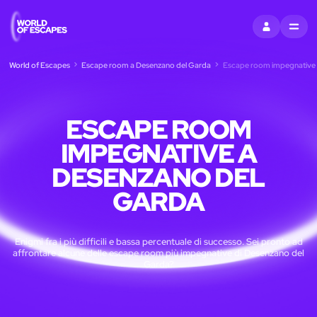
ACCEDI
MENU
World of Escapes
Escape room a Desenzano del Garda
Escape room impegnative 
ESCAPE ROOM
IMPEGNATIVE A
DESENZANO DEL
GARDA
Enigmi fra i più difficili e bassa percentuale di successo. Sei pronto ad
affrontare alcune delle escape room più impegnative di Desenzano del
Garda?