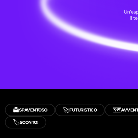
Un'esp
il t
👻
🚀
🗺️
SPAVENTOSO
FUTURISTICO
AVVEN
🏷️
SCONTO!