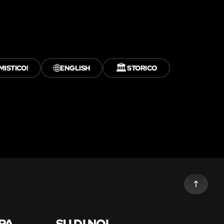
🌐
🏛️
MISTICO!
ENGLISH
STORICO
PA
SU DI NOI