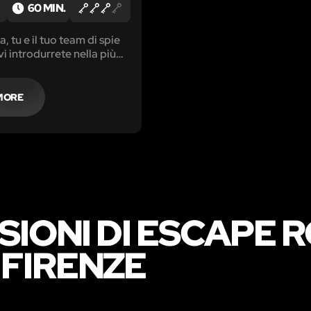
60 MIN.
, tu e il tuo team di spie
 vi introdurrete nella più
rica di dolci di tutta la
r trovare il modo di far
 la macchina e rubare la
MORE
reta del miglior
 mai creato dall’uomo.
SIONI DI ESCAPE
FIRENZE