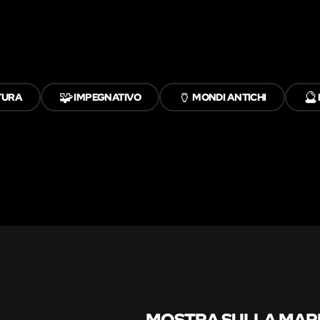
🧩
🏺
🔮
TURA
IMPEGNATIVO
MONDI ANTICHI
MOSTRA SULLA MAP