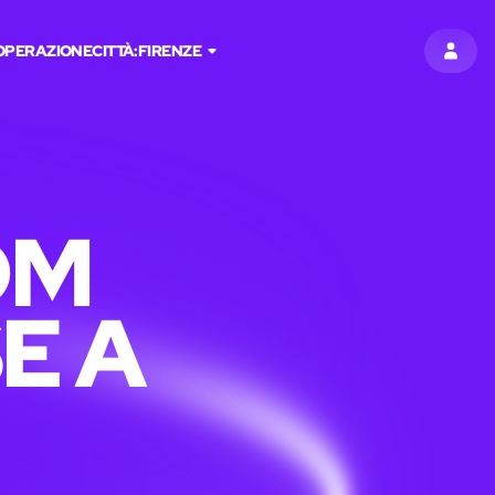
OPERAZIONE
CITTÀ:
FIRENZE
ACCED
OM
E A