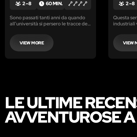
2 – 8
60 MIN.
2 – 8
Sono passati tanti anni da quando
Questa sera
all’università si persero le tracce del
industriali
tuo professore di Archeologia
grande fabb
partito per un viaggio in Messico
Svizzera pe
con l’intento di riportare alla luce le
funzionare
VIEW MORE
VIEW 
meraviglie della civiltà azteca...
ricetta seg
cioccolato
LE ULTIME RECEN
AVVENTUROSE A 