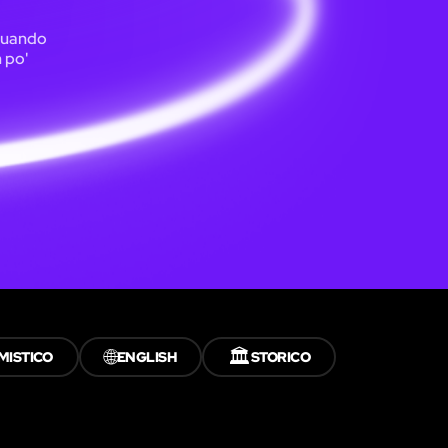
 quando
n po'
🌐
🏛️
MISTICO
ENGLISH
STORICO