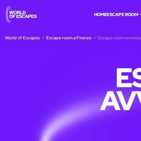
HOME
ESCAPE ROOM
World of Escapes
Escape room a Firenze
Escape room avventu
E
AV