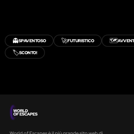
👻
🚀
🗺️
SPAVENTOSO
FUTURISTICO
AVVEN
🏷️
SCONTO!
World of Escapes è il più grande sito web di