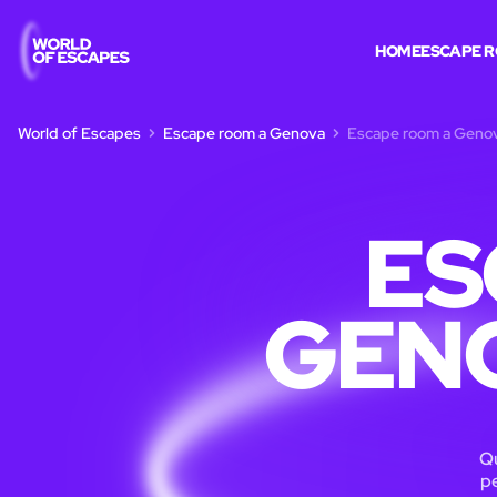
HOME
ESCAPE 
World of Escapes
Escape room a Genova
Escape room a Genova
ES
GENO
Qu
pe