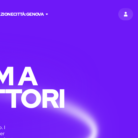
ZIONE
CITTÀ:
GENOVA
ACCED
M A
TTORI
. I
per