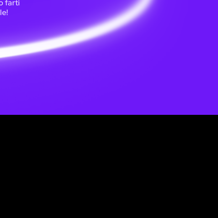
 farti
le!