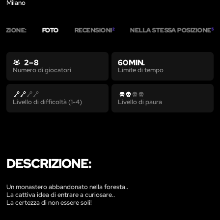
Milano
RIZIONE:
FOTO
RECENSIONI
NELLA STESSA POSIZIONE
2
5
2 – 8
60 MIN.
Limite di tempo
Numero di giocatori
Livello di difficoltà (1-4)
Livello di paura
DESCRIZIONE:
Un monastero abbandonato nella foresta..
La cattiva idea di entrare a curiosare..
La certezza di non essere soli!