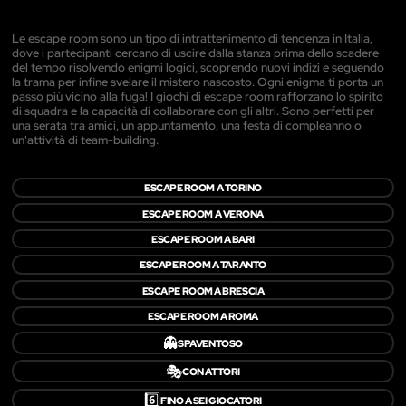
Le escape room sono un tipo di intrattenimento di tendenza in Italia,
dove i partecipanti cercano di uscire dalla stanza prima dello scadere
del tempo risolvendo enigmi logici, scoprendo nuovi indizi e seguendo
la trama per infine svelare il mistero nascosto. Ogni enigma ti porta un
passo più vicino alla fuga! I giochi di escape room rafforzano lo spirito
di squadra e la capacità di collaborare con gli altri. Sono perfetti per
una serata tra amici, un appuntamento, una festa di compleanno o
un'attività di team-building.
ESCAPE ROOM A TORINO
ESCAPE ROOM A VERONA
ESCAPE ROOM A BARI
ESCAPE ROOM A TARANTO
ESCAPE ROOM A BRESCIA
ESCAPE ROOM A ROMA
👻
SPAVENTOSO
🎭
CON ATTORI
6️⃣
FINO A SEI GIOCATORI