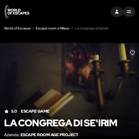
ACCEDI
MENU
World of Escapes
Escape room a Milano
La congrega di Se'irim
LIK
5.0
ESCAPE GAME
LA CONGREGA DI SE'IRIM
Azienda:
ESCAPE ROOM AGE PROJECT