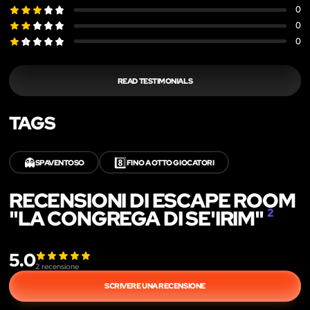
0
0
0
READ TESTIMONIALS
TAGS
👻
8️⃣
SPAVENTOSO
FINO A OTTO GIOCATORI
RECENSIONI DI ESCAPE ROOM
"LA CONGREGA DI SE'IRIM"
2
5.0
2
recensione
SCRIVERE UNA RECENSIONE