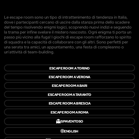
Le escape room sono un tipo di intrattenimento di tendenza in Italia,
dove i partecipanti cercano di uscire dalla stanza prima dello scadere
del tempo risolvendo enigmi logici, scoprendo nuovi indizi e seguendo
la trama per infine svelare il mistero nascosto. Ogni enigma ti porta un
passo più vicino alla fuga! I giochi di escape room rafforzano lo spirito
di squadra e la capacità di collaborare con gli altri. Sono perfetti per
una serata tra amici, un appuntamento, una festa di compleanno o
un'attività di team-building.
ESCAPE ROOM A TORINO
ESCAPE ROOM A VERONA
ESCAPE ROOM A BARI
ESCAPE ROOM A TARANTO
ESCAPE ROOM A BRESCIA
ESCAPE ROOM A ROMA
👻
SPAVENTOSO
🌐
ENGLISH