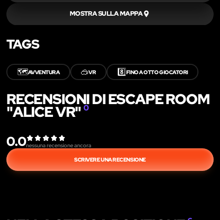
MOSTRA SULLA MAPPA
TAGS
🗺️
🥽
8️⃣
AVVENTURA
VR
FINO A OTTO GIOCATORI
RECENSIONI DI ESCAPE ROOM
"ALICE VR"
0
0.0
nessuna recensione ancora
SCRIVERE UNA RECENSIONE