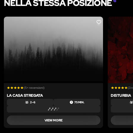
NELLA STESSA POSIZIONE
6
LIKE
(5+ recensioni)
(3 
LA CASA STREGATA
DISTURBIA
2 – 6
75 MIN.
VIEW MORE