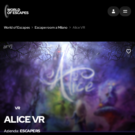
ACCEDI
MENU
World of Escapes
Escape room a Milano
Alice VR
LIK
VR
ALICE VR
Azienda:
ESCAPERS