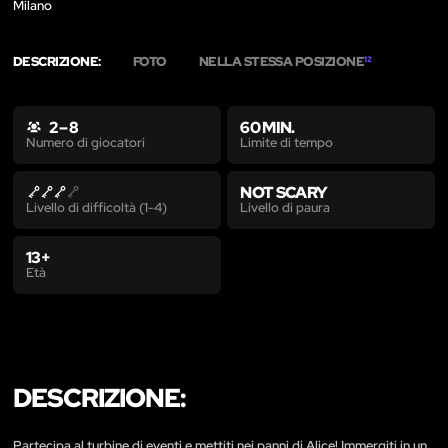
Milano
DESCRIZIONE:
FOTO
NELLA STESSA POSIZIONE
12
2 – 8
60 MIN.
Limite di tempo
Numero di giocatori
NOT SCARY
Livello di paura
Livello di difficoltà (1-4)
13+
Età
DESCRIZIONE:
Partecipa al turbine di eventi e mettiti nei panni di Alice! Immergiti in un