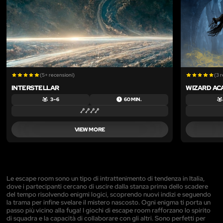
(5+ recensioni)
(3 
INTERSTELLAR
WIZARD A
3 – 6
60 MIN.
VIEW MORE
Le escape room sono un tipo di intrattenimento di tendenza in Italia,
dove i partecipanti cercano di uscire dalla stanza prima dello scadere
del tempo risolvendo enigmi logici, scoprendo nuovi indizi e seguendo
la trama per infine svelare il mistero nascosto. Ogni enigma ti porta un
passo più vicino alla fuga! I giochi di escape room rafforzano lo spirito
di squadra e la capacità di collaborare con gli altri. Sono perfetti per