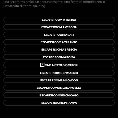
una serata tra amici, un appuntamento, una festa di compleanno o
un'attività di team-building.
ESCAPE ROOM A TORINO
ESCAPE ROOM A VERONA
ESCAPE ROOM A BARI
ESCAPE ROOM A TARANTO
ESCAPE ROOM A BRESCIA
ESCAPE ROOM A ROMA
8️⃣
FINO A OTTO GIOCATORI
ESCAPE ROOMS EN MADRID
ESCAPE ROOMS IN LONDON
ESCAPE ROOMS IN LOS ANGELES
ESCAPE ROOMS IN CHICAGO
ESCAPE ROOMS IN TAMPA