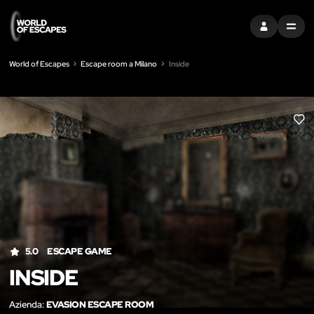
ACCEDI
MENU
World of Escapes
Escape room a Milano
Inside
LIK
5.0
ESCAPE GAME
INSIDE
Azienda:
EVASION ESCAPE ROOM