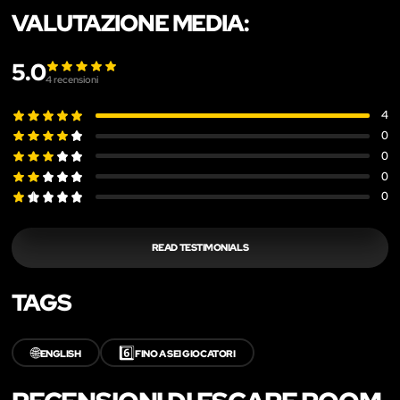
VALUTAZIONE MEDIA:
5.0
4
recensioni
4
0
0
0
0
READ TESTIMONIALS
TAGS
🌐
6️⃣
ENGLISH
FINO A SEI GIOCATORI