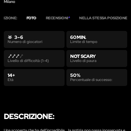
Milano
RIZIONE:
FOTO
RECENSIONI
NELLA STESSA POSIZIONE
4
1
3 – 6
60 MIN.
Limite di tempo
Numero di giocatori
NOT SCARY
Livello di paura
Livello di difficoltà (1-4)
14+
50 %
Età
Percentuale di successo:
DESCRIZIONE:
Una scoperta che ha dell’incredibile… la notizia non passa inosservata e