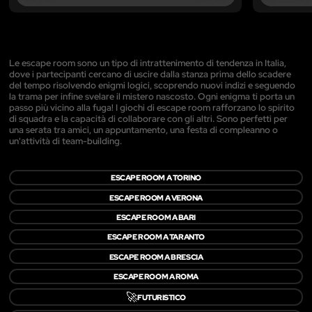
Le escape room sono un tipo di intrattenimento di tendenza in Italia,
dove i partecipanti cercano di uscire dalla stanza prima dello scadere
del tempo risolvendo enigmi logici, scoprendo nuovi indizi e seguendo
la trama per infine svelare il mistero nascosto. Ogni enigma ti porta un
passo più vicino alla fuga! I giochi di escape room rafforzano lo spirito
di squadra e la capacità di collaborare con gli altri. Sono perfetti per
una serata tra amici, un appuntamento, una festa di compleanno o
un'attività di team-building.
ESCAPE ROOM A TORINO
ESCAPE ROOM A VERONA
ESCAPE ROOM A BARI
ESCAPE ROOM A TARANTO
ESCAPE ROOM A BRESCIA
ESCAPE ROOM A ROMA
🚀
FUTURISTICO