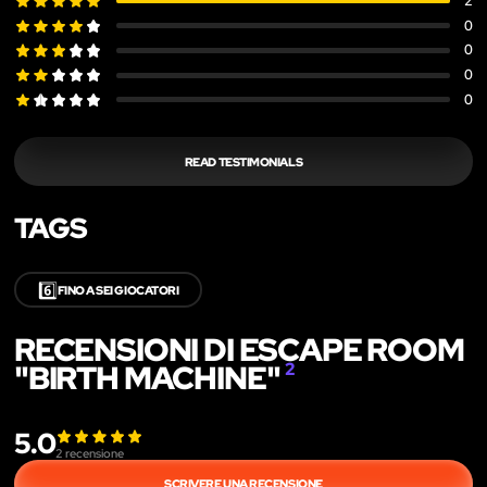
2
0
0
0
0
READ TESTIMONIALS
TAGS
6️⃣
FINO A SEI GIOCATORI
RECENSIONI DI ESCAPE ROOM
"BIRTH MACHINE"
2
5.0
2
recensione
SCRIVERE UNA RECENSIONE