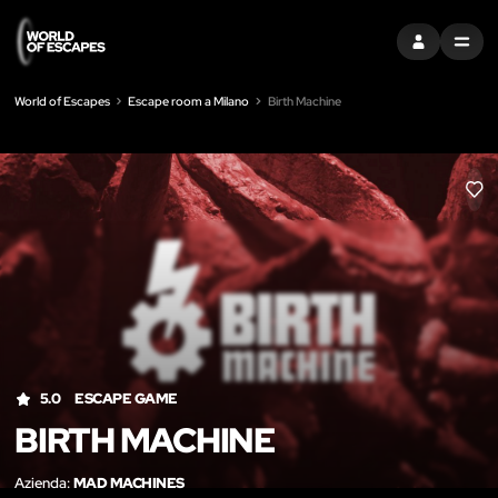
ACCEDI
MENU
World of Escapes
Escape room a Milano
Birth Machine
LIK
5.0
ESCAPE GAME
BIRTH MACHINE
Azienda:
MAD MACHINES