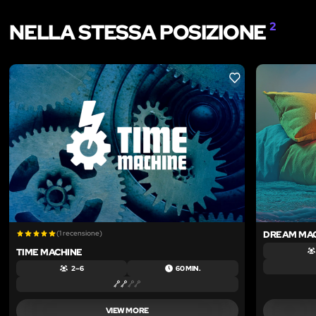
NELLA STESSA POSIZIONE
2
LIKE
(1 recensione)
DREAM MA
TIME MACHINE
2 – 6
60 MIN.
VIEW MORE