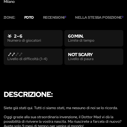
Milano
RIZIONE:
FOTO
RECENSIONI
NELLA STESSA POSIZIONE
2
2
2 – 6
60 MIN.
Limite di tempo
Numero di giocatori
NOT SCARY
Livello di paura
Livello di difficoltà (1-4)
DESCRIZIONE:
Siete già stati qui. Tutti ci siamo stati, ma nessuno di noi se lo ricorda.
Oggi grazie alla sua straordinaria invenzione, il Dottor Mad vi dà la
possibilità di rivivere la vostra nascita. Ma riuscirete a farcela di nuovo?
Avete solo 9 mesi di tempo per venire al mondo!