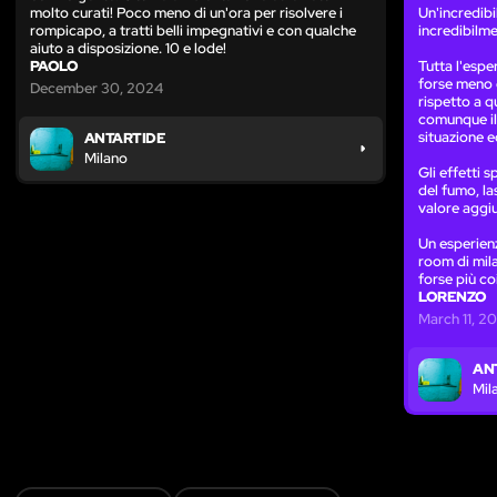
molto curati! Poco meno di un'ora per risolvere i
Un'incredib
rompicapo, a tratti belli impegnativi e con qualche
incredibilme
aiuto a disposizione. 10 e lode!
PAOLO
Tutta l'espe
forse meno 
December 30, 2024
rispetto a q
comunque il
situazione 
ANTARTIDE
Milano
Gli effetti 
del fumo, la
valore aggi
Un esperienz
room di mila
forse più co
LORENZO
March 11, 2
AN
Mil