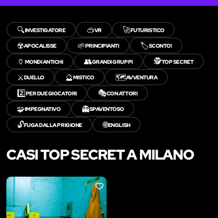
🔍
🥽
🚀
INVESTIGATORE
VR
FUTURISTICO
☢️
🌱
🏷️
APOCALISSE
PRINCIPIANTI
SCONTO!
🏺
👥
🕵️
MONDI ANTICHI
GRANDI GRUPPI
TOP SECRET
⚔️
🔮
🗺️
DUELLO
MISTICO
AVVENTURA
2️⃣
🎭
PER DUE GIOCATORI
CON ATTORI
🧩
👻
IMPEGNATIVO
SPAVENTOSO
🔓
🌐
FUGA DALLA PRIGIONE
ENGLISH
CASI TOP SECRET A MILANO
LIKE