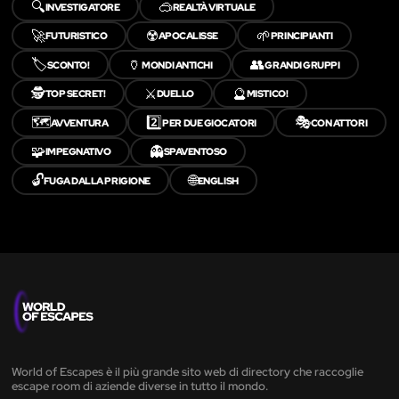
🔍
🥽
INVESTIGATORE
REALTÀ VIRTUALE
🚀
☢️
🌱
FUTURISTICO
APOCALISSE
PRINCIPIANTI
🏷️
🏺
👥
SCONTO!
MONDI ANTICHI
GRANDI GRUPPI
🕵️
⚔️
🔮
TOP SECRET!
DUELLO
MISTICO!
🗺️
2️⃣
🎭
AVVENTURA
PER DUE GIOCATORI
CON ATTORI
🧩
👻
IMPEGNATIVO
SPAVENTOSO
🔓
🌐
FUGA DALLA PRIGIONE
ENGLISH
World of Escapes è il più grande sito web di directory che raccoglie
escape room di aziende diverse in tutto il mondo.