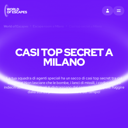
ACCEDI
MENU
World of Escapes
Escape room a Milano
Casi top secret a Milano
CASI TOP SECRET A
MILANO
La tua squadra di agenti speciali ha un sacco di casi top secret tra cui
scegliere! Non lasciare che le bombe, i lanci di missili, i codici segreti
indecifrabili o le spie rivali ti distraggano dal compito principale: fuggire
dalla stanza prima dello scadere del tempo!