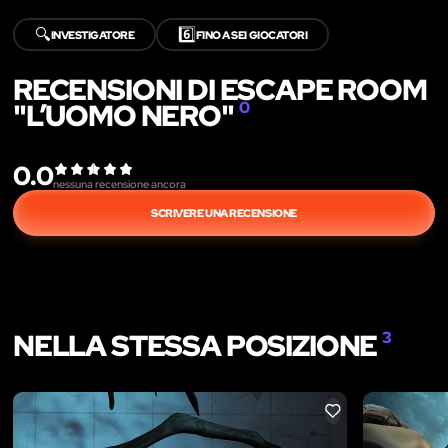
🔍
6️⃣
INVESTIGATORE
FINO A SEI GIOCATORI
RECENSIONI DI ESCAPE ROOM
"L’UOMO NERO"
0
0.0
nessuna recensione ancora
SCRIVERE UNA RECENSIONE
NELLA STESSA POSIZIONE
3
LIKE