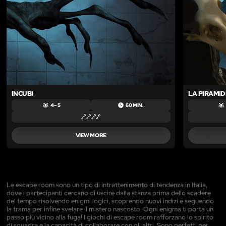
INCUBI
LA PIRAMID
4 – 5
60 MIN.
VIEW MORE
Le escape room sono un tipo di intrattenimento di tendenza in Italia,
dove i partecipanti cercano di uscire dalla stanza prima dello scadere
del tempo risolvendo enigmi logici, scoprendo nuovi indizi e seguendo
la trama per infine svelare il mistero nascosto. Ogni enigma ti porta un
passo più vicino alla fuga! I giochi di escape room rafforzano lo spirito
di squadra e la capacità di collaborare con gli altri. Sono perfetti per