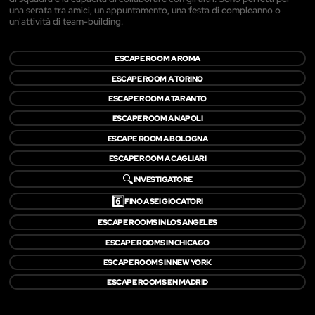
una serata tra amici, un appuntamento, una festa di compleanno o
un'attività di team-building.
ESCAPE ROOM A ROMA
ESCAPE ROOM A TORINO
ESCAPE ROOM A TARANTO
ESCAPE ROOM A NAPOLI
ESCAPE ROOM A BOLOGNA
ESCAPE ROOM A CAGLIARI
🔍
INVESTIGATORE
6️⃣
FINO A SEI GIOCATORI
ESCAPE ROOMS IN LOS ANGELES
ESCAPE ROOMS IN CHICAGO
ESCAPE ROOMS IN NEW YORK
ESCAPE ROOMS EN MADRID