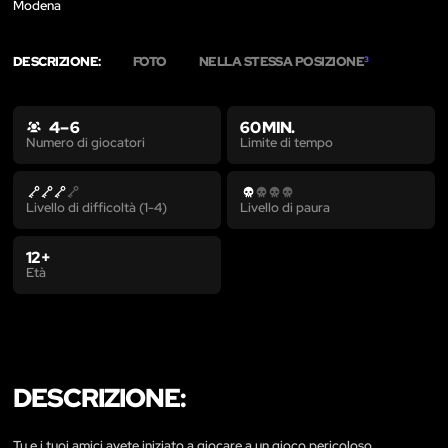
Modena
DESCRIZIONE:
FOTO
NELLA STESSA POSIZIONE
3
4 – 6
60 MIN.
Limite di tempo
Numero di giocatori
Livello di difficoltà (1-4)
Livello di paura
12+
Età
DESCRIZIONE:
Tu e i tuoi amici avete iniziato a giocare a un gioco pericoloso…