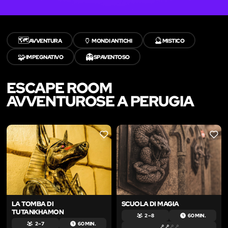
🗺️
🏺
🔮
AVVENTURA
MONDI ANTICHI
MISTICO
🧩
👻
IMPEGNATIVO
SPAVENTOSO
ESCAPE ROOM
AVVENTUROSE A PERUGIA
LIKE
LIKE
LA TOMBA DI
SCUOLA DI MAGIA
TUTANKHAMON
2 – 8
60 MIN.
2 – 7
60 MIN.