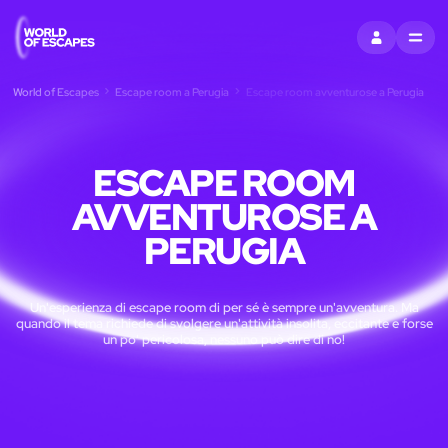
ACCEDI
MENU
World of Escapes
Escape room a Perugia
Escape room avventurose a Perugia
ESCAPE ROOM
AVVENTUROSE A
PERUGIA
Un'esperienza di escape room di per sé è sempre un'avventura. Ma
quando il tema richiede di svolgere un'attività insolita, eccitante e forse
un po' pericolosa, nessuno può dire di no!