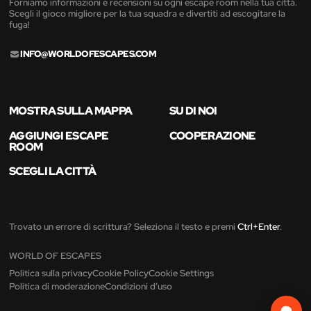
Forniamo informazioni e recensioni su ogni escape room nella tua città.
Scegli il gioco migliore per la tua squadra e divertiti ad escogitare la
fuga!
INFO@WORLDOFESCAPES.COM
MOSTRA SULLA MAPPA
SU DI NOI
AGGIUNGI ESCAPE
COOPERAZIONE
ROOM
SCEGLI LA CITTÀ
Trovato un errore di scrittura? Seleziona il testo e premi
Ctrl+Enter
.
WORLD OF ESCAPES
Politica sulla privacy
Cookie Policy
Cookie Settings
Politica di moderazione
Condizioni d’uso