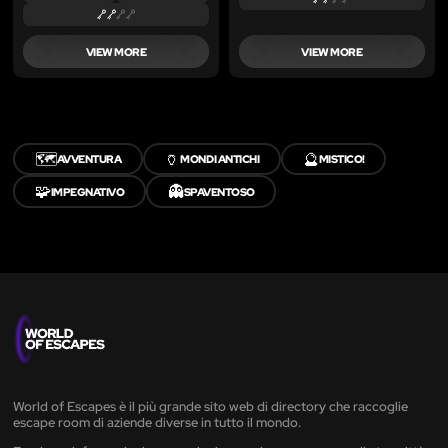
VIEW MORE
VIEW MORE
🗺️
🏺
🔮
AVVENTURA
MONDI ANTICHI
MISTICO!
🧩
👻
IMPEGNATIVO
SPAVENTOSO
World of Escapes è il più grande sito web di directory che raccoglie
escape room di aziende diverse in tutto il mondo.