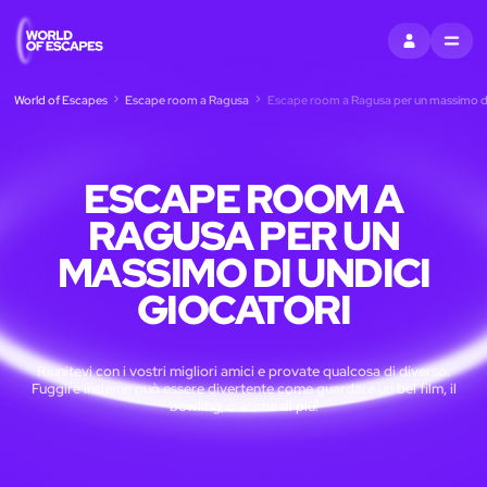
ACCEDI
MENU
World of Escapes
Escape room a Ragusa
Escape room a Ragusa per un massimo di 
ESCAPE ROOM A
RAGUSA PER UN
MASSIMO DI UNDICI
GIOCATORI
Riunitevi con i vostri migliori amici e provate qualcosa di diverso.
Fuggire insieme può essere divertente come guardare un bel film, il
bowling, o anche di più!