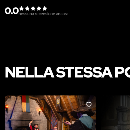
0.0
nessuna recensione ancora
NELLA STESSA P
LIKE