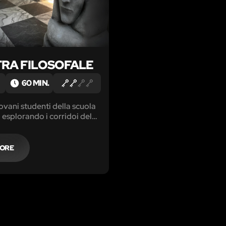
TRA FILOSOFALE
60 MIN.
iovani studenti della scuola
 esplorando i corridoi del
ete scoperto l'esistenza di
aria pietra, in grado di
'immortalità. Tuttavia, non
MORE
ici interessati a questa