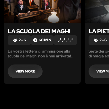
LA SCUOLA DEI MAGHI
LA PIE
2 – 6
60 MIN.
2 – 6
La vostra lettera di ammissione alla
Siete dei g
scuola dei Maghi non è mai arrivata!
di magia ed
Determinati a entrare, dovrete trovare
castello, av
un modo per raggiungere la scuola e
una leggend
superare l’esame di ammissione.
concedere l
VIEW MORE
VIEW 
siete gli un
reliquia.