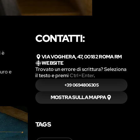
CONTATTI:
i è
VIA VOGHERA, 47, 00182 ROMA RM
WEBSITE
Trovato un errore di scrittura? Seleziona
puro e
il testo e premi
Ctrl+Enter
.
+39 0694806305
MOSTRA SULLA MAPPA
TAGS