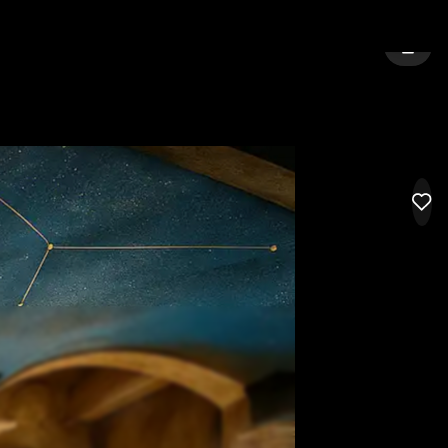
IONE
CITTÀ:
ROMA
ACCED
LIK