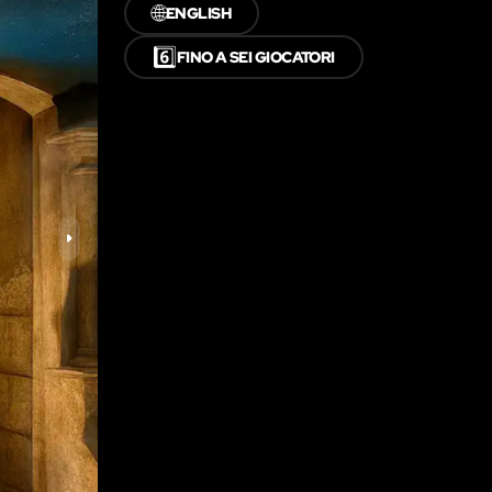
🌐
ENGLISH
6️⃣
FINO A SEI GIOCATORI