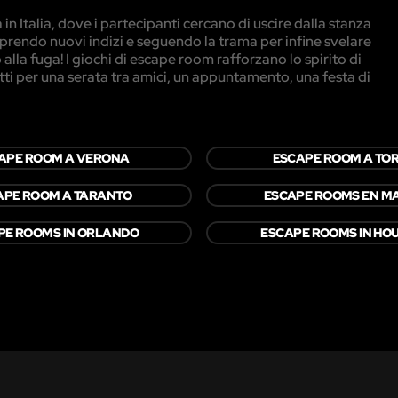
n Italia, dove i partecipanti cercano di uscire dalla stanza
prendo nuovi indizi e seguendo la trama per infine svelare
alla fuga! I giochi di escape room rafforzano lo spirito di
etti per una serata tra amici, un appuntamento, una festa di
APE ROOM A VERONA
ESCAPE ROOM A TO
APE ROOM A TARANTO
ESCAPE ROOMS EN M
PE ROOMS IN ORLANDO
ESCAPE ROOMS IN HO