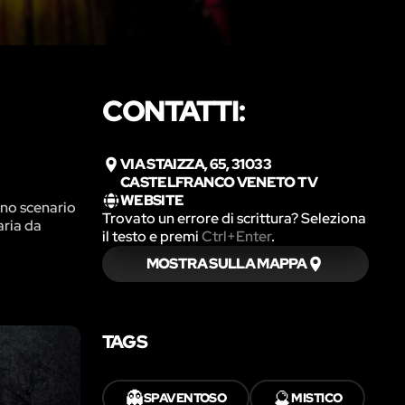
CONTATTI:
VIA STAIZZA, 65, 31033
CASTELFRANCO VENETO TV
WEBSITE
uno scenario
Trovato un errore di scrittura? Seleziona
aria da
il testo e premi
Ctrl+Enter
.
MOSTRA SULLA MAPPA
TAGS
👻
🔮
SPAVENTOSO
MISTICO