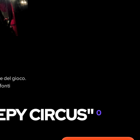
re del gioco.
fonti
EPY CIRCUS"
0