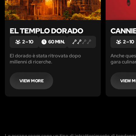
EL TEMPLO DORADO
CANNI
2 – 10
60 MIN.
2 – 10
El dorado è stata ritrovata dopo
Anche quest
millenni di ricerche.
gara culina
di Alta Cuci
VIEW MORE
VIEW 
Le escape room sono un tipo di intrattenimento di tendenza i