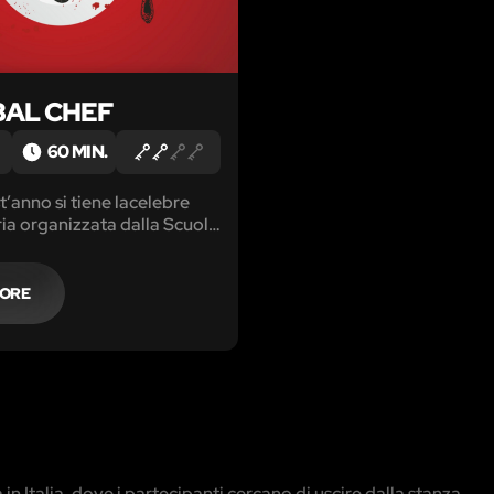
BAL CHEF
60 MIN.
’anno si tiene lacelebre
ria organizzata dalla Scuola
na.
MORE
n Italia, dove i partecipanti cercano di uscire dalla stanza