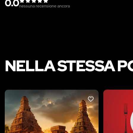
0.0
nessuna recensione ancora
NELLA STESSA P
LIKE