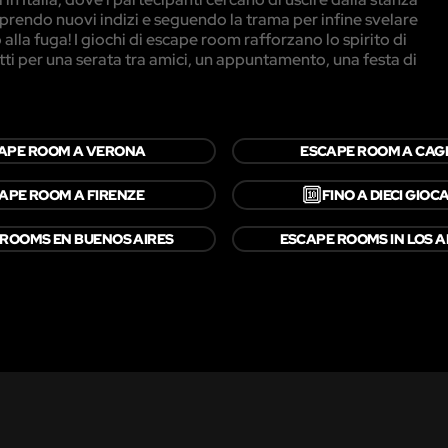
prendo nuovi indizi e seguendo la trama per infine svelare
alla fuga! I giochi di escape room rafforzano lo spirito di
etti per una serata tra amici, un appuntamento, una festa di
APE ROOM A VERONA
ESCAPE ROOM A CAGL
🔟
APE ROOM A FIRENZE
FINO A DIECI GIOC
 ROOMS EN BUENOS AIRES
ESCAPE ROOMS IN LOS 