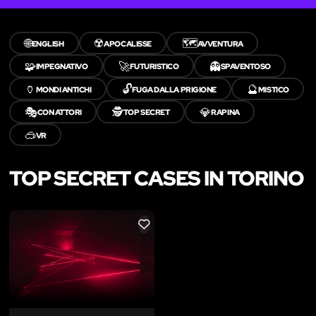
🌐
☢️
🗺️
ENGLISH
APOCALISSE
AVVENTURA
🧩
🚀
👻
IMPEGNATIVO
FUTURISTICO
SPAVENTOSO
🏺
🔓
🔮
MONDI ANTICHI
FUGA DALLA PRIGIONE
MISTICO
🎭
🕵️
💎
CON ATTORI
TOP SECRET
RAPINA
🥽
VR
TOP SECRET CASES IN TORINO
LIKE