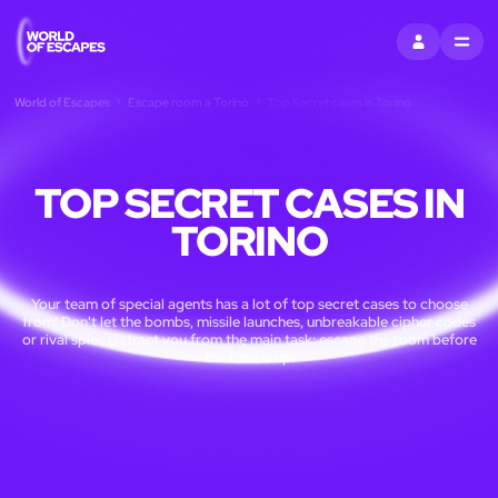
ACCEDI
MENU
World of Escapes
Escape room a Torino
Top Secret cases in Torino
TOP SECRET CASES IN
TORINO
Your team of special agents has a lot of top secret cases to choose
from! Don't let the bombs, missile launches, unbreakable cipher codes
or rival spies distract you from the main task: escape the room before
the time is up!