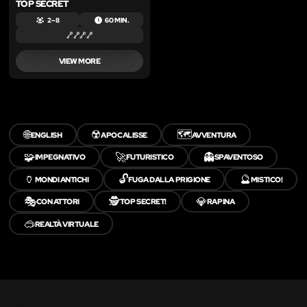
TOP SECRET
2 – 8
60 MIN.
VIEW MORE
🌐
☢️
🗺️
ENGLISH
APOCALISSE
AVVENTURA
🧩
🚀
👻
IMPEGNATIVO
FUTURISTICO
SPAVENTOSO
🏺
🔓
🔮
MONDI ANTICHI
FUGA DALLA PRIGIONE
MISTICO!
🎭
🕵️
💎
CON ATTORI
TOP SECRET!
RAPINA
🥽
REALTÀ VIRTUALE