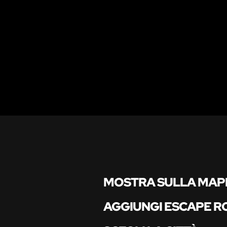
MOSTRA SULLA MAP
AGGIUNGI ESCAPE 