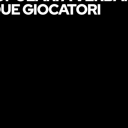
QUE GIOCATORI