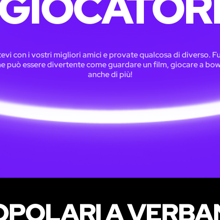
GIOCATOR
tevi con i vostri migliori amici e provate qualcosa di diverso. F
e può essere divertente come guardare un film, giocare a bow
anche di più!
POLARI A VERBAN