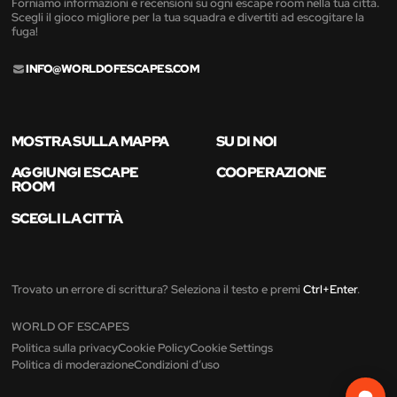
Forniamo informazioni e recensioni su ogni escape room nella tua città.
Scegli il gioco migliore per la tua squadra e divertiti ad escogitare la
fuga!
INFO@WORLDOFESCAPES.COM
MOSTRA SULLA MAPPA
SU DI NOI
AGGIUNGI ESCAPE
COOPERAZIONE
ROOM
SCEGLI LA CITTÀ
Trovato un errore di scrittura? Seleziona il testo e premi
Ctrl+Enter
.
WORLD OF ESCAPES
Politica sulla privacy
Cookie Policy
Cookie Settings
Politica di moderazione
Condizioni d’uso