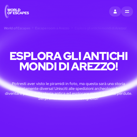
ACCEDI
MENU
World of Escapes
Escape room a Arezzo
Esplora gli antichi mondi di Arezzo!
ESPLORA GLI ANTICHI
MONDI DI AREZZO!
Potresti aver visto le piramidi in foto, ma questa sarà una storia
completamente diversa! Unisciti alle spedizioni archeologiche per
diventare parte della storia antica ed esplorare mondi e civiltà perdute.
Sei pronto ad affrontare l'ignoto?