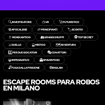
🔍
🥽
🚀
INVESTIGATORE
VR
FUTURISTICO
☢️
🌱
🏷️
APOCALISSE
PRINCIPIANTI
SCONTO!
🏺
👥
🕵️
MONDI ANTICHI
GRANDI GRUPPI
TOP SECRET
⚔️
🔮
🗺️
DUELLO
MISTICO
AVVENTURA
2️⃣
🎭
PER DUE GIOCATORI
CON ATTORI
🧩
👻
IMPEGNATIVO
SPAVENTOSO
🔓
🌐
FUGA DALLA PRIGIONE
ENGLISH
ESCAPE ROOMS PARA ROBOS
EN MILANO
LIKE