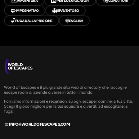
🗺️
2️⃣
🎭
AVVENTURA
PER DUE GIOCATORI
CON ATTORI
🧩
👻
IMPEGNATIVO
SPAVENTOSO
🔓
🌐
FUGA DALLA PRIGIONE
ENGLISH
World of Escapes è il più grande sito web di directory che raccoglie
escape room di aziende diverse in tutto il mondo.
Forniamo informazioni e recensioni su ogni escape room nella tua città.
Scegli il gioco migliore per la tua squadra e divertiti ad escogitare la
fuga!
INFO@WORLDOFESCAPES.COM