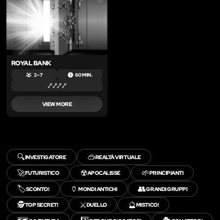
ROYAL BANK
2 – 7
60 MIN.
VIEW MORE
🔍
🥽
INVESTIGATORE
REALTÀ VIRTUALE
🚀
☢️
🌱
FUTURISTICO
APOCALISSE
PRINCIPIANTI
🏷️
🏺
👥
SCONTO!
MONDI ANTICHI
GRANDI GRUPPI
🕵️
⚔️
🔮
TOP SECRET!
DUELLO
MISTICO!