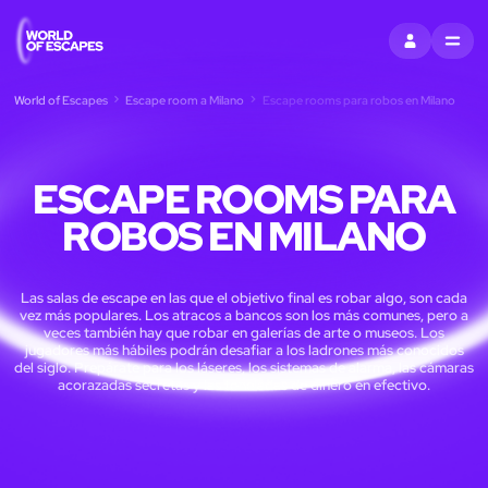
ACCEDI
MENU
World of Escapes
Escape room a Milano
Escape rooms para robos en Milano
ESCAPE ROOMS PARA
ROBOS EN MILANO
Las salas de escape en las que el objetivo final es robar algo, son cada
vez más populares. Los atracos a bancos son los más comunes, pero a
veces también hay que robar en galerías de arte o museos. Los
jugadores más hábiles podrán desafiar a los ladrones más conocidos
del siglo. Prepárate para los láseres, los sistemas de alarma, las cámaras
acorazadas secretas y las toneladas de dinero en efectivo.