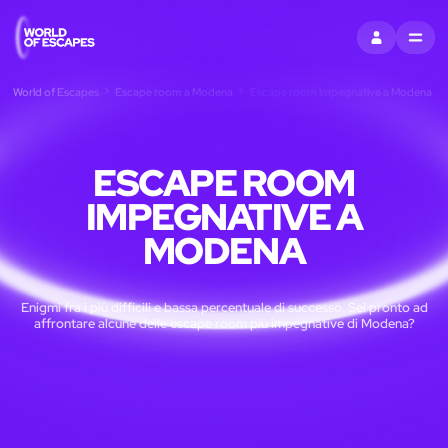
ACCEDI
MENU
World of Escapes
Escape room a Modena
Escape room impegnative a Modena
ESCAPE ROOM
IMPEGNATIVE A
MODENA
Enigmi fra i più difficili e bassa percentuale di successo. Sei pronto ad
affrontare alcune delle escape room più impegnative di Modena?