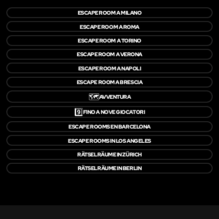
ESCAPE ROOM A MILANO
ESCAPE ROOM A ROMA
ESCAPE ROOM A TORINO
ESCAPE ROOM A VERONA
ESCAPE ROOM A NAPOLI
ESCAPE ROOM A BRESCIA
🗺️
AVVENTURA
9️⃣
FINO A NOVE GIOCATORI
ESCAPE ROOMS EN BARCELONA
ESCAPE ROOMS IN LOS ANGELES
RÄTSELRÄUME IN ZÜRICH
RÄTSELRÄUME IN BERLIN