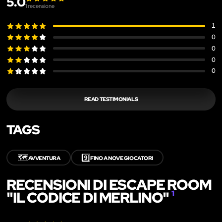
5.0
1
recensione
1
0
0
0
0
READ TESTIMONIALS
TAGS
🗺️
9️⃣
AVVENTURA
FINO A NOVE GIOCATORI
RECENSIONI DI ESCAPE ROOM
"IL CODICE DI MERLINO"
1