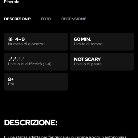
Pinerolo
DESCRIZIONE:
FOTO
RECENSIONI
1
4 – 9
60 MIN.
Limite di tempo
Numero di giocatori
NOT SCARY
Livello di paura
Livello di difficoltà (1-4)
8+
Età
DESCRIZIONE:
E' una stanza adatta per far giocare un Escape Room in autonomia i