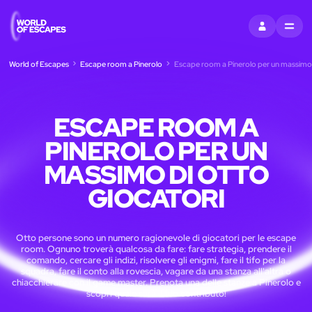
ACCEDI
MENU
World of Escapes
Escape room a Pinerolo
Escape room a Pinerolo per un massimo 
ESCAPE ROOM A
PINEROLO PER UN
MASSIMO DI OTTO
GIOCATORI
Otto persone sono un numero ragionevole di giocatori per le escape
room. Ognuno troverà qualcosa da fare: fare strategia, prendere il
comando, cercare gli indizi, risolvere gli enigmi, fare il tifo per la
squadra, fare il conto alla rovescia, vagare da una stanza all'altra o
chiacchierare con il game master. Prenota una delle stanze a Pinerolo e
scopri quale sarà il tuo contributo!