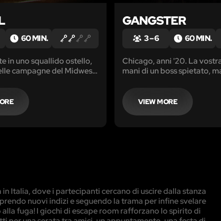
L
GANGSTER
60 MIN.
3 – 6
60 MIN.
e in uno squallido ostello,
Chicago, anni '20. La vostra
elle campagne del Midwest.
mani di un boss spietato, m
i e vorreste solo riposare,
vecchia conoscenza vi torn
vi accoglie.
utile...sarete in grado di ri
la libertà?
MORE
VIEW MORE
n Italia, dove i partecipanti cercano di uscire dalla stanza
prendo nuovi indizi e seguendo la trama per infine svelare
alla fuga! I giochi di escape room rafforzano lo spirito di
etti per una serata tra amici, un appuntamento, una festa di