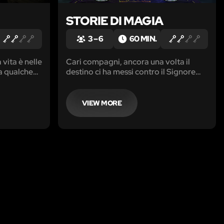
STORIE DI MAGIA
3 – 6
60 MIN.
 vita è nelle
Cari compagni, ancora una volta il
a qualche
destino ci ha messi contro il Signore
erà
Oscuro. Sì, è tornato…ancora più forte,
conquistare
ancora più potente.
VIEW MORE