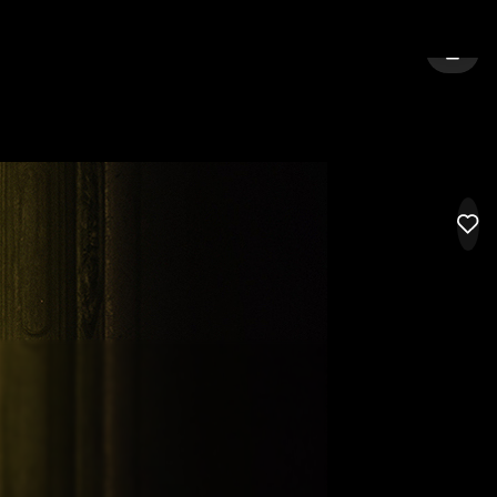
ONE
CITTÀ:
TARANTO
ACCED
LIK