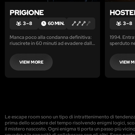
PRIGIONE
HOSTE
3 – 8
60 MIN.
3 – 8
Manca poco alla condanna definitiva:
1994. Entrat
riuscirete in 60 minuti ad evadere dalla
sperduto n
scomoda cella di un carcere
Siete stanch
clandestino?
ma nessuno 
VIEW MORE
VIEW 
Le escape room sono un tipo di intrattenimento di tendenza i
prima dello scadere del tempo risolvendo enigmi logici, sco
il mistero nascosto. Ogni enigma ti porta un passo più vicino 
squadra e la capacità di collaborare con gli altri. Sono perf