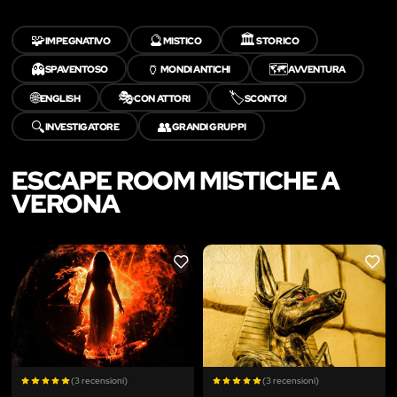
🧩
🔮
🏛️
IMPEGNATIVO
MISTICO
STORICO
👻
🏺
🗺️
SPAVENTOSO
MONDI ANTICHI
AVVENTURA
🌐
🎭
🏷️
ENGLISH
CON ATTORI
SCONTO!
🔍
👥
INVESTIGATORE
GRANDI GRUPPI
ESCAPE ROOM MISTICHE A
VERONA
LIKE
LIKE
(3 recensioni)
(3 recensioni)