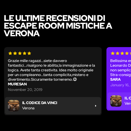
LE ULTIME RECENSIONI DI
ESCAPE ROOM MISTICHE A
VERONA
Grazie mille ragazzi...siete davvero
Bellissima 
fantastici...risalgono le abilita,la immaginazione e la
Leonardo Da
logica. Avete tanta creativita. Idea molto originale
non semplici
per un compleanno...tanta complicita,mistero e
Stra-consigl
divertimento.Sicuramente torneremo.😉
SARA
MURESAN
January 16
November 20, 2019
IL 
IL CODICE DA VINCI
Ver
Verona