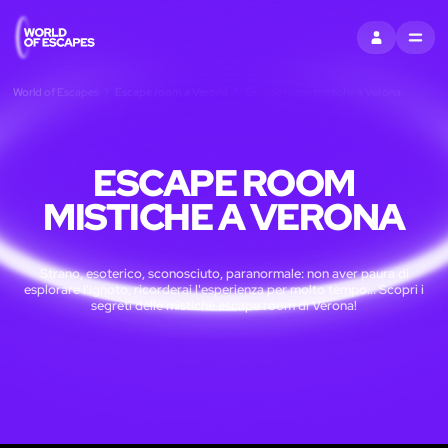
ACCEDI
MENU
World of Escapes
Escape room a Verona
Escape room mistiche a Verona
ESCAPE ROOM
MISTICHE A VERONA
Strano, esoterico, sconosciuto, paranormale: non aver paura di
esplorare l'ignoto, ricorderai l'esperienza per molto tempo... Scopri i
segreti delle mistiche escape room di Verona!