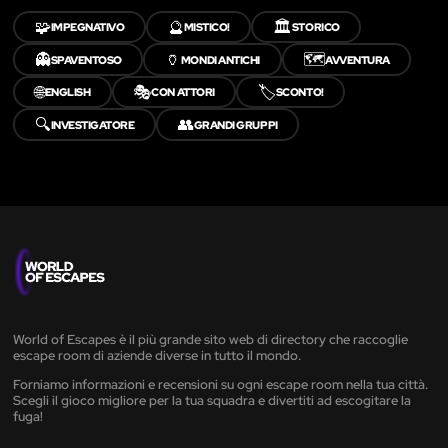
🧩
🔮
🏛️
IMPEGNATIVO
MISTICO!
STORICO
👻
🏺
🗺️
SPAVENTOSO
MONDI ANTICHI
AVVENTURA
🌐
🎭
🏷️
ENGLISH
CON ATTORI
SCONTO!
🔍
👥
INVESTIGATORE
GRANDI GRUPPI
World of Escapes è il più grande sito web di directory che raccoglie
escape room di aziende diverse in tutto il mondo.
Forniamo informazioni e recensioni su ogni escape room nella tua città.
Scegli il gioco migliore per la tua squadra e divertiti ad escogitare la
fuga!