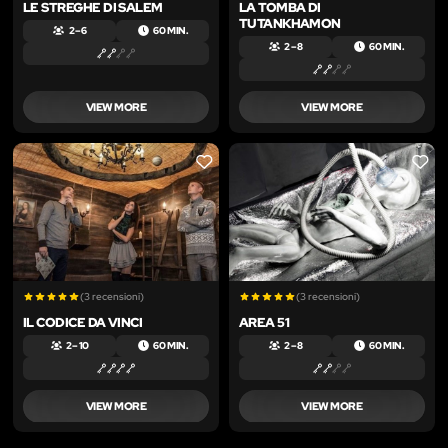
LE STREGHE DI SALEM
LA TOMBA DI
TUTANKHAMON
2 – 6
60 MIN.
2 – 8
60 MIN.
VIEW MORE
VIEW MORE
LIKE
LIKE
(3 recensioni)
(3 recensioni)
IL CODICE DA VINCI
AREA 51
2 – 10
60 MIN.
2 – 8
60 MIN.
VIEW MORE
VIEW MORE