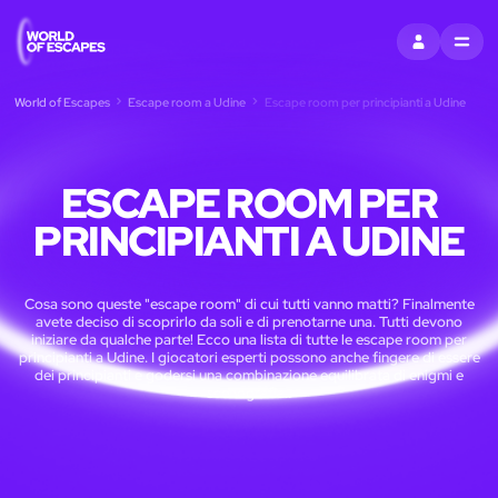
ACCEDI
MENU
World of Escapes
Escape room a Udine
Escape room per principianti a Udine
ESCAPE ROOM PER
PRINCIPIANTI A UDINE
Cosa sono queste "escape room" di cui tutti vanno matti? Finalmente
avete deciso di scoprirlo da soli e di prenotarne una. Tutti devono
iniziare da qualche parte! Ecco una lista di tutte le escape room per
principianti a Udine. I giocatori esperti possono anche fingere di essere
dei principianti e godersi una combinazione equilibrata di enigmi e
scenografia..