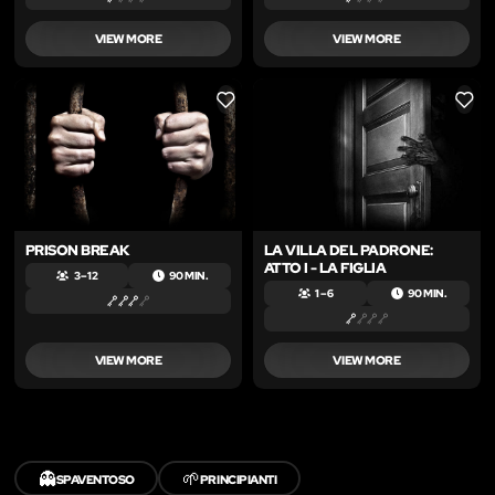
VIEW MORE
VIEW MORE
LIKE
LIKE
PRISON BREAK
LA VILLA DEL PADRONE:
ATTO I - LA FIGLIA
3 – 12
90 MIN.
1 – 6
90 MIN.
VIEW MORE
VIEW MORE
👻
🌱
SPAVENTOSO
PRINCIPIANTI