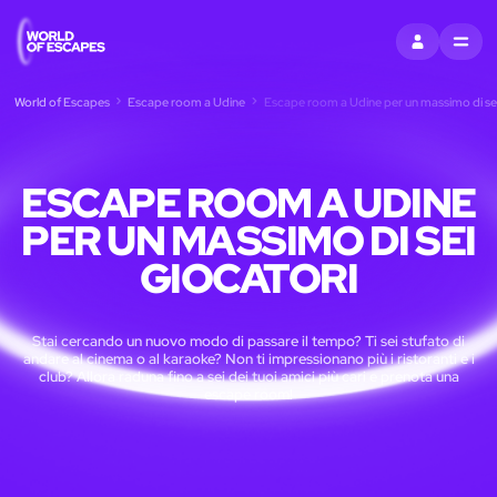
ACCEDI
MENU
World of Escapes
Escape room a Udine
Escape room a Udine per un massimo di sei
ESCAPE ROOM A UDINE
PER UN MASSIMO DI SEI
GIOCATORI
Stai cercando un nuovo modo di passare il tempo? Ti sei stufato di
andare al cinema o al karaoke? Non ti impressionano più i ristoranti e i
club? Allora raduna fino a sei dei tuoi amici più cari e prenota una
escape room!